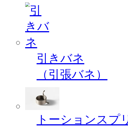
引きバネ
（引張バネ）
トーションスプ