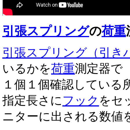
引張スプリング
の
荷重
引張スプリング（引き
いるかを
荷重
測定器で
１個１個確認している
指定長さに
フック
をセ
ニターに出される数値