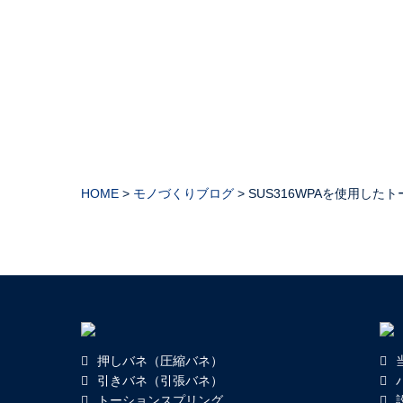
HOME
>
モノづくりブログ
>
SUS316WPAを使用した
押しバネ（圧縮バネ）
引きバネ（引張バネ）
トーションスプリング