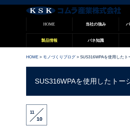
バ
HOME
当社の強み
バ
製品情報
バネ知識
HOME
>
モノづくりブログ
>
SUS316WPAを使用した
SUS316WPAを使用したト
11
10