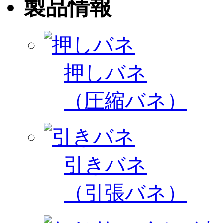
製品情報
押しバネ
（圧縮バネ）
引きバネ
（引張バネ）