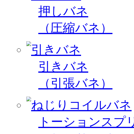
押しバネ
（圧縮バネ）
引きバネ
（引張バネ）
トーションスプ