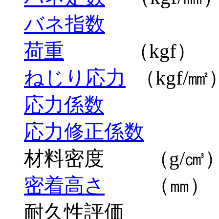
バネ指数
荷重
（kgf）
ねじり応力
（kgf/㎟
応力係数
応力修正係数
材料密度 （g/㎤
密着高さ
（㎜）
耐久性評価