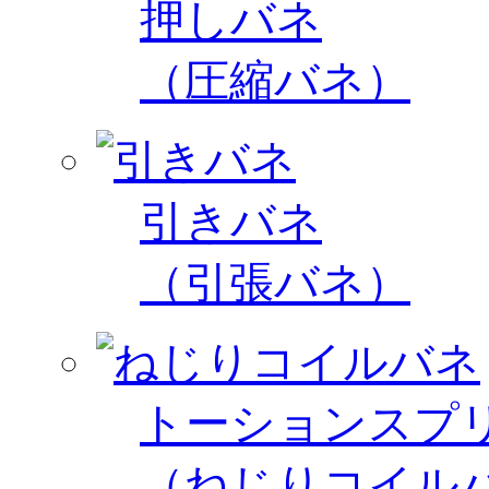
押しバネ
（圧縮バネ）
引きバネ
（引張バネ）
トーションスプ
（ねじりコイル