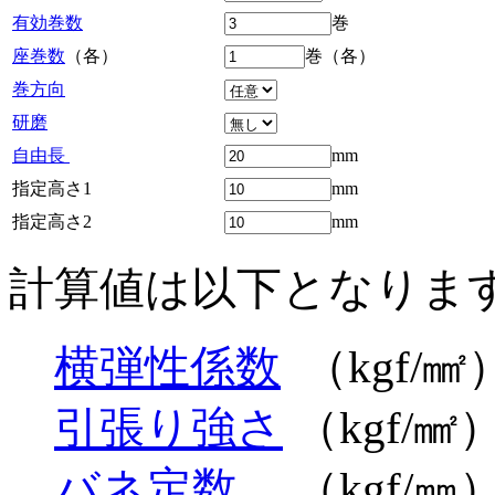
有効巻数
巻
座巻数
（各）
巻（各）
巻方向
研磨
自由長
mm
指定高さ1
mm
指定高さ2
mm
計算値は以下となりま
横弾性係数
（kgf/㎟
引張り強さ
（kgf/㎟
バネ定数
（kgf/㎜