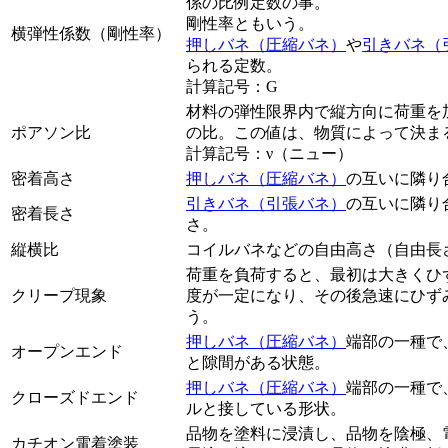
係の比例定数の事。
剛性率ともいう。
横弾性係数（剛性率）
押しバネ（圧縮バネ）
や
引きバネ（
られる定数。
計算記号：G
材料の弾性限界内で縦方向に荷重を
ポアソン比
の比。この値は、物質によって決ま
計算記号：ν（ニュー）
密着高さ
押しバネ（圧縮バネ）
の互いに隣り
引きバネ（引張バネ）
の互いに隣り
密着長さ
さ。
縦横比
コイルバネなどの自由高さ（自由長
荷重を負荷すると、最初は大きくひ
クリープ現象
度が一定になり、その後急速にひず
う。
押しバネ（圧縮バネ）
端部の一種で
オープンエンド
と隙間がある状態。
押しバネ（圧縮バネ）
端部の一種で
クローズドエンド
ルと接している形状。
品物を塗料に浸漬し、品物を陰極、
カチオン電着塗装