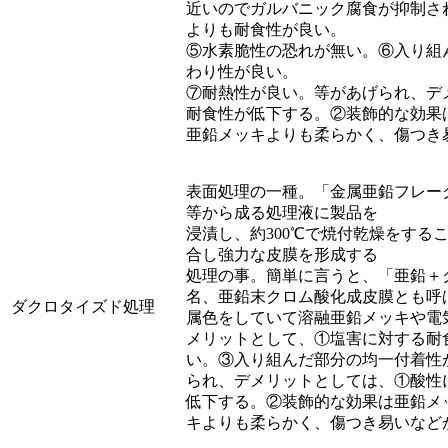
近いのでガルバニック腐食が抑制さ
よりも耐食性が良い。
⑤水素脆性の恐れが無い。⑥入り組
わり性が良い。
⑦耐熱性が良い。等があげられ、デ
耐食性が低下する。②装飾的な効果
亜鉛メッキよりも柔らかく、傷つき
表面処理の一種。「金属亜鉛フレー
等から成る処理液に製品を
浸漬し、約300℃で焼付乾燥をする
合し強力な皮膜を形成する
処理の事。簡単に言うと、「亜鉛＋
名、亜鉛末クロム酸化成皮膜とも呼
ダクロタイズド処理
属色をしていて溶融亜鉛メッキや電
メリットとして、①塩害に対する耐
い。③入り組んだ部分の均一付着性
られ、デメリットとしては、①酸性
低下する。②装飾的な効果は亜鉛メ
キよりも柔らかく、傷つき易いなど