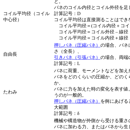
と。
バネのコイル内径とコイル外径を足
コイル平均径（コイル
計算記号：D
中心径）
コイル平均径は直接測ることはでき
コイル平均径＝(コイル内径＋コイル
コイル平均径＝コイル外径 – 線径
コイル平均径＝コイル内径＋線径
押しバネ（圧縮バネ）
の場合、バネ
さ（全長）、
自由長
引きバネ（引張バネ）
の場合、両端
計算記号：L
バネに荷重、モーメントなどを加え
バネをどのくらいの圧縮か、どのく
か、
バネに力を加えた時の変化を表す値
たわみ
うのが一般的。
押しバネ（圧縮バネ）
を例にあげる
大範囲
計算記号：δ
機械や構造物が外側から受ける重さ
バネに加わる力、またはバネから生