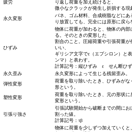
疲労
り返し荷重を加え続けると、
微小なクラックが発生し折損する現
バネ、ゴム材料、合成樹脂などにあ
永久変形
り放置しても、完全には原形に戻ら
物体に荷重が加わると、物体の内部
る。そのときの変形した
割合のこと。圧縮荷重や引張荷重が
ひずみ
いい、
ギリシア文字でε（エプシロン）と
ンマ）と表わす。
計算記号：縦ひずみ ε せん断ひず
永久歪み
永久変形によって生じる残留歪み。
荷重を取り除いたとき、ひずみがな
弾性変形
形という。
荷重を取り除いたとき、元の形状に
塑性変形
変形という。
引張試験開始から破断までの間にお
引張り強さ
割った値。
計算記号：τβ
物体に荷重を少しずつ加えていくと