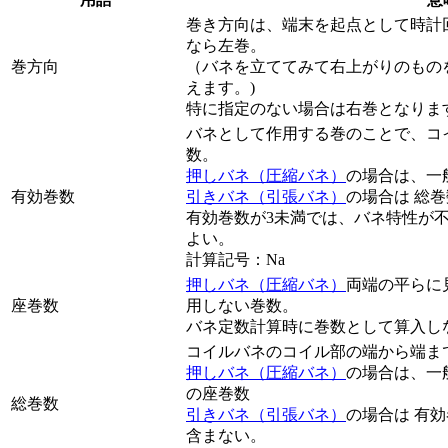
巻き方向は、端末を起点として時計
なら左巻。
巻方向
（バネを立ててみて右上がりのもの
えます。)
特に指定のない場合は右巻となりま
バネとして作用する巻のことで、コ
数。
押しバネ（圧縮バネ）
の場合は、一
有効巻数
引きバネ（引張バネ）
の場合は 総巻
有効巻数が3未満では、バネ特性が
よい。
計算記号：Na
押しバネ（圧縮バネ）
両端の平らに
座巻数
用しない巻数。
バネ定数計算時に巻数として算入し
コイルバネのコイル部の端から端ま
押しバネ（圧縮バネ）
の場合は、一
の座巻数
総巻数
引きバネ（引張バネ）
の場合は 有
含まない。