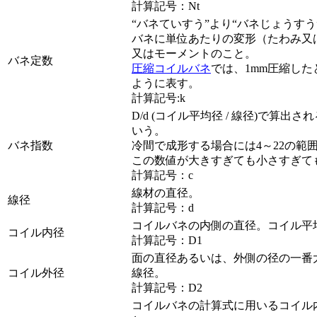
計算記号：Nt
“バネていすう”より“バネじょうす
バネに単位あたりの変形（たわみ又
又はモーメントのこと。
バネ定数
圧縮コイルバネ
では、1mm圧縮した
ように表す。
計算記号:k
D/d (コイル平均径 / 線径)で算
いう。
バネ指数
冷間で成形する場合には4～22の範
この数値が大きすぎても小さすぎて
計算記号：c
線材の直径。
線径
計算記号：d
コイルバネの内側の直径。コイル平
コイル内径
計算記号：D1
面の直径あるいは、外側の径の一番
コイル外径
線径。
計算記号：D2
コイルバネの計算式に用いるコイル