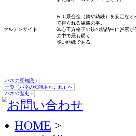
Fe-C系合金（鋼や鋳鉄）を安定な
て得られる組織の事。
マルテンサイト
体心正方格子の鉄の結晶中に炭素が
の中で最も硬く
脆い組織である。
バネの豆知識 ↑
一覧（バネの知識あれこれ）へ
バネの歴史 »
HOME
>