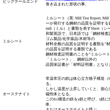
ピッグテールエンド
巻き込まれた形状の事。
ミルシート（英: Mill Test Report, Mi
ーが発行する鋼材の品質を証明する
mill（ミル）と書類を表すSheet
和製英語で、日本語では「鋼材検査
ゴム製品/化学薬品/木材等の
ミルシート
材料全般の品質を証明する書類を”
の品質を証明する書類である
鋼材検査証明書のことを”ミルシー
「ミルシート」、鋼材以外の
品質保証書が「材料証明書」となり
常温常圧の鉄は体心立方格子構造（b
る。
しかし温度が上昇していくと、面心立
オーステナイト
磁性体となる。
このfcc構造の鉄をγ鉄と呼び、γ鉄
体、
またはオーステナイトと呼ぶ。