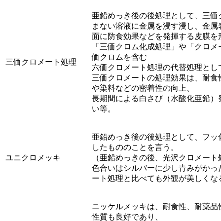
亜鉛めっき後の後処理として、三価
まない溶液に金属を浸す浸し、金属
面に防食効果などを発揮する皮膜を
「三価クロム化成処理」や「クロメ
価クロムを含む
三価クロメート処理
六価クロメート処理の代替処理とし
三価クロメートの処理効果は、耐食
や染料などの密着性の向上、
長期間による白さび（水酸化亜鉛）
い等。
亜鉛めっき後の後処理として、フッ
したもののことを言う。
ユニクロメッキ
（亜鉛めっきの後、光沢クロメート
色合いはシルバーに少し青みがかっ
ート処理と比べても外観が美しくな
ニッケルメッキは、耐食性、耐薬品
性質も良好であり、