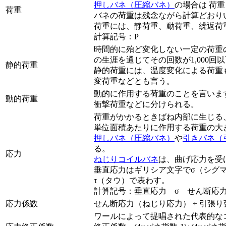
押しバネ（圧縮バネ）
の場合は 荷
荷重
バネの荷重は残念ながら計算どおり
荷重には、静荷重、動荷重、繰返荷
計算記号：P
時間的に殆ど変化しない一定の荷重
の生涯を通じてその回数が1,000回
静的荷重
静的荷重には、温度変化による荷重
変荷重などとも言う。
動的に作用する荷重のことを言いま
動的荷重
衝撃荷重などに分けられる。
荷重がかかるときばね内部に生じる
単位面積あたりに作用する荷重の大
押しバネ（圧縮バネ）
や
引きバネ（
る。
応力
ねじりコイルバネ
は、曲げ応力を受
垂直応力はギリシア文字でσ（シグマ
τ（タウ）で表わす。
計算記号：垂直応力 σ せん断応力
応力係数
せん断応力（ねじり応力） ÷ 引張り
ワールによって提唱された代表的な