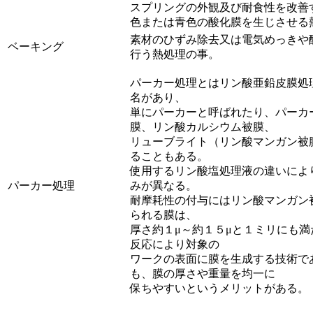
スプリングの外観及び耐食性を改善
色または青色の酸化膜を生じさせる
素材のひずみ除去又は電気めっきや
ベーキング
行う熱処理の事。
パーカー処理とはリン酸亜鉛皮膜処
名があり、
単にパーカーと呼ばれたり、パーカ
膜、リン酸カルシウム被膜、
リューブライト（リン酸マンガン被
ることもある。
使用するリン酸塩処理液の違いによ
パーカー処理
みが異なる。
耐摩耗性の付与にはリン酸マンガン
られる膜は、
厚さ約１μ～約１５μと１ミリにも
反応により対象の
ワークの表面に膜を生成する技術で
も、膜の厚さや重量を均一に
保ちやすいというメリットがある。