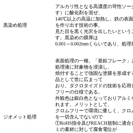
アルカリ性となる高濃度の苛性ソー
す）に酸化剤を混ぜ、
140℃以上の高温に加熱し、鉄の表面
黒染め処理
を作り出す技術の事。
見た目を黒く光沢を出したいという
す。黒染めの膜厚は
0.001～0.002mmくらいであり
表面処理の一種。「亜鉛フレーク」
処理液に対象物を浸漬し、
焼付することで強固な塗膜を形成す
品として世に広まって
おり、ダクロタイズドの技術を応用
フリーの仕様である。
外観色は銀白色となっておりアルミ
れます。メリットとして、
クロムフリーで環境に優しく、クロム
ジオメット処理
を一切含んでないので
①RoHS指令及びREACH規制に
ミの素材に対して腐食電位が