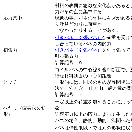
材料の表面に急激な変化点があると
力がその点に集中する
応力集中
現象の事。バネの材料にキズがある
り計算どおりに荷重が
でなかったりすることがある。
引きバネ（引張バネ）
が荷重を受け
し合っているバネの内的力。
初張力
引きバネ（引張バネ）
を引っ張って
引っ張る力。
計算記号：Pi
コイルバネの中心線を含む断面で、
行な材料断面の中心間距離。
ピッチ
一般的には、同形のものが等間隔に
法で、穴と穴、 山と山、歯と歯の
計算記号：p
一定以上の荷重を加えることによっ
へたり（疲労永久変
象。
形）
許容応力以上の応力によって生じた
バネの場合、静的、動的、温間へた
バネは弾性限以下では元の形状に戻