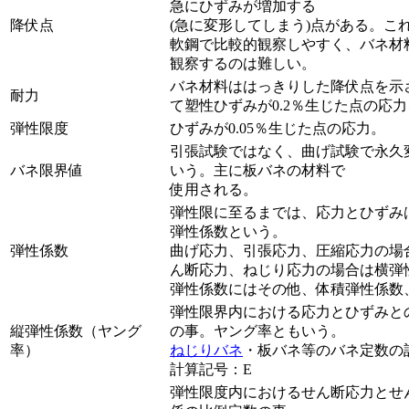
急にひずみが増加する
降伏点
(急に変形してしまう)点がある。こ
軟鋼で比較的観察しやすく、バネ材
観察するのは難しい。
バネ材料ははっきりした降伏点を示
耐力
て塑性ひずみが0.2％生じた点の応
弾性限度
ひずみが0.05％生じた点の応力。
引張試験ではなく、曲げ試験で永久
バネ限界値
いう。主に板バネの材料で
使用される。
弾性限に至るまでは、応力とひずみ
弾性係数という。
弾性係数
曲げ応力、引張応力、圧縮応力の場
ん断応力、ねじり応力の場合は横弾
弾性係数にはその他、体積弾性係数
弾性限界内における応力とひずみと
縦弾性係数（ヤング
の事。ヤング率ともいう。
率）
ねじりバネ
・板バネ等のバネ定数の
計算記号：E
弾性限度内におけるせん断応力とせ