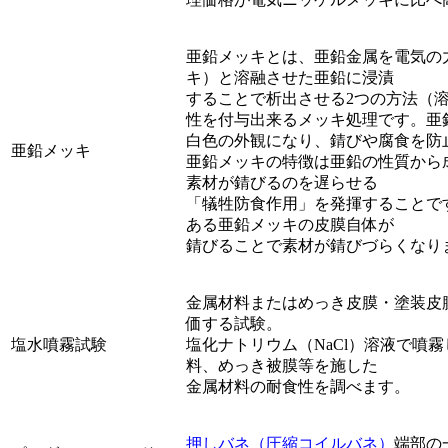
亜鉛メッキとは、亜鉛金属を電気の
キ）と溶融させた亜鉛に浸漬
することで析出させる2つの方法（
性を付与出来るメッキ処理です。亜
白色の外観になり、錆びや腐食を防
亜鉛メッキ
亜鉛メッキの特徴は亜鉛の性質から
素材が錆びるのを遅らせる
「犠牲防食作用」を発揮することで
ある亜鉛メッキの皮膜自体が
錆びることで素材が錆びづらくなり
金属材料またはめっき皮膜・塗装皮
価する試験。
塩水噴霧試験
塩化ナトリウム（NaCl）溶液で噴
料、めっき被膜等を施した
金属材料の耐食性を調べます。
押しバネ（圧縮コイルバネ）
端部の