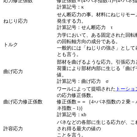
応力修正係数
修正係数＝(4×バネ指数-1)÷(4×バネ指
計算記号：κ
せん断応力の事。材料にねじりモー
ねじり応力
発生する力。
計算記号：せん断応力 τ
力学において、ある固定された回転
の回転軸方向の成分である。
トルク
一般的には「ねじりの強さ」として
とも言う。
部材を曲げるような応力。引張応力
荷重により部材内部に生じる「曲げ
曲げ応力
値。
計算記号：曲げ応力 σ
ワールによって提唱された
トーショ
の応力修正係数。
曲げ応力修正係数
修正係数＝＝｛4×バネ指数の２乗－バ
ネ指数－1)｝
計算記号：κb
バネなどの各部に生じる応力が、こ
許容応力
され得る最大の値の
ことを言う。