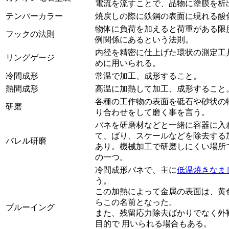
電流を流すことで、品物に塗膜を析
テンパーカラー
焼戻しの際に鉄鋼の表面に現れる酸
物体に負荷を加えると荷重がある限
フックの法則
例関係にあるという法則。
内径を精密に仕上げた環状の測定工
リングゲージ
めに用いられる。
冷間成形
常温で加工、成形すること。
熱間成形
高温に加熱して加工、成形すること
各種の工作物の表面を砥石や砂状の
研磨
り合わせをして磨く事を言う。
バネを研磨材などと一緒に容器に入
て、ばり、スケールなどを除去する
バレル研磨
あり。機械加工で研磨しにくい場所
の一つ。
冷間成形バネで、主に
低温焼きなま
う。
この加熱によって金属の表面は、黄
らこの名前となった。
ブルーイング
また、残留応力除去ばかりでなく外
目的で 用いられる場合もある。