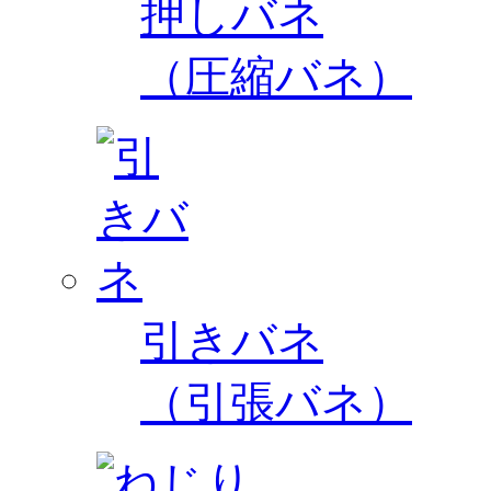
押しバネ
（圧縮バネ）
引きバネ
（引張バネ）