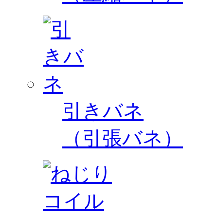
引きバネ
（引張バネ）