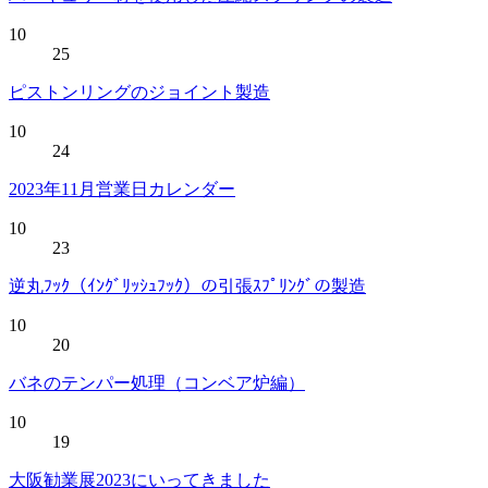
10
25
ピストンリングのジョイント製造
10
24
2023年11月営業日カレンダー
10
23
逆丸ﾌｯｸ（ｲﾝｸﾞﾘｯｼｭﾌｯｸ）の引張ｽﾌﾟﾘﾝｸﾞの製造
10
20
バネのテンパー処理（コンベア炉編）
10
19
大阪勧業展2023にいってきました