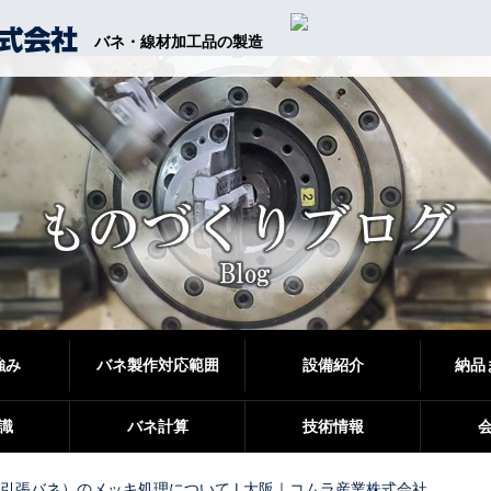
バネ・線材加工品の製造
強み
バネ製作対応範囲
設備紹介
納品
識
バネ計算
技術情報
引張バネ）のメッキ処理について | 大阪｜コムラ産業株式会社