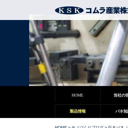
HOME
当社の
製品情報
バネ知
HOME
>
モノづくりブログ
>
引きバネ（