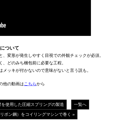
について
と、変形が発生しやすく目視での外観チェックが必須。
く、どのみち梱包前に必要な工程。
はメッキが付かないので意味がないと言う説も。
その他の動画は
こちら
から
ー材を使用した圧縮スプリングの製造
一覧へ
リボン鋼）をコイリングマシンで巻く »