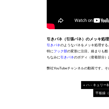
引きバネ（引張バネ）
のメッキ処理
引きバネ
のようなバネをメッキ処理する
特に
フック部
の変形に注目。絡まりも酷
ちなみに
引きバネ
のボディ（密着部分）
弊社YouTubeチャンネルの動画です。
« ハ－キュリ
平板線（