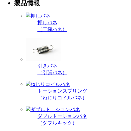
製品情報
押しバネ
（圧縮バネ）
引きバネ
（引張バネ）
トーションスプリング
（ねじりコイルバネ）
ダブルトーションバネ
（ダブルキック）