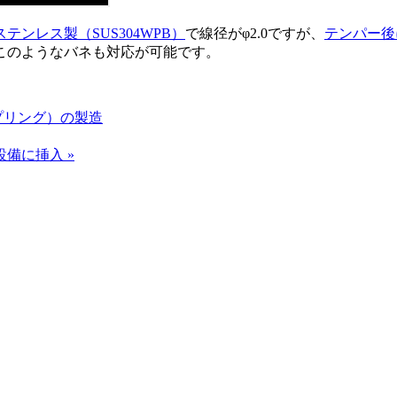
ステンレス製（SUS304WPB）
で線径がφ2.0ですが、
テンパー後
このようなバネも対応が可能です。
ら
プリング）の製造
備に挿入 »