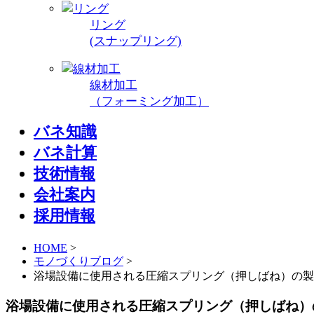
リング
(スナップリング)
線材加工
（フォーミング加工）
バネ知識
バネ計算
技術情報
会社案内
採用情報
HOME
>
モノづくりブログ
>
浴場設備に使用される圧縮スプリング（押しばね）の製造
浴場設備に使用される圧縮スプリング（押しばね）