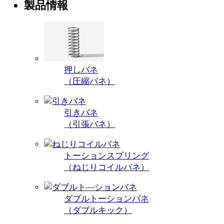
製品情報
押しバネ
（圧縮バネ）
引きバネ
（引張バネ）
トーションスプリング
（ねじりコイルバネ）
ダブルトーションバネ
（ダブルキック）