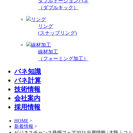
ダブルトーションバネ
（ダブルキック）
リング
(スナップリング)
線材加工
（フォーミング加工）
バネ知識
バネ計算
技術情報
会社案内
採用情報
HOME
>
新着情報
>
ビジネスチャンス発掘フェア2023 出展情報 | 大阪｜