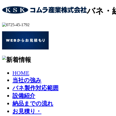
バネ・
HOME
当社の強み
バネ製作対応範囲
設備紹介
納品までの流れ
お見積り・