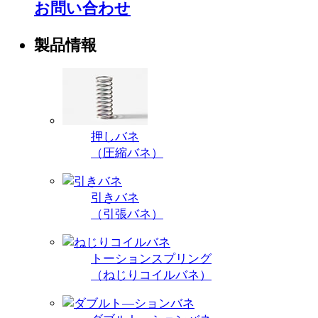
お問い合わせ
製品情報
押しバネ
（圧縮バネ）
引きバネ
（引張バネ）
トーションスプリング
（ねじりコイルバネ）