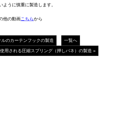
いように慎重に製造します。
その他の動画
こちら
から
ジナルのカーテンフックの製造
一覧へ
使用される圧縮スプリング（押しバネ）の製造 »