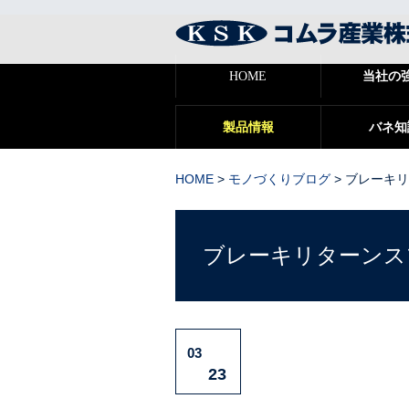
HOME
当社の
製品情報
バネ知
HOME
>
モノづくりブログ
>
ブレーキリ
ブレーキリターンス
03
23