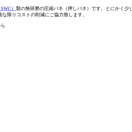
（SWC）
製の無研磨の圧縮バネ（押しバネ）です。とにかく少
能な限りコストの削減にご協力致します。
から