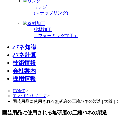
リング
(スナップリング)
線材加工
（フォーミング加工）
バネ知識
バネ計算
技術情報
会社案内
採用情報
HOME
>
モノづくりブログ
>
園芸用品に使用される無研磨の圧縮バネの製造 | 大阪
園芸用品に使用される無研磨の圧縮バネの製造