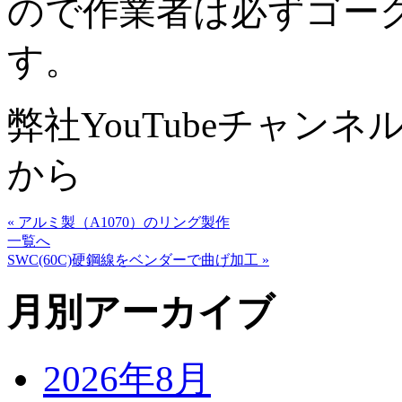
ので作業者は必ずゴー
す。
弊社YouTubeチャン
から
« アルミ製（A1070）のリング製作
一覧へ
SWC(60C)硬鋼線をベンダーで曲げ加工 »
月別アーカイブ
2026年8月