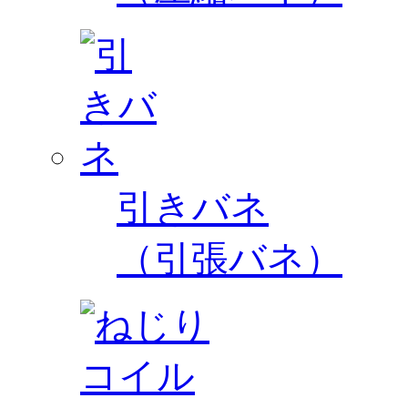
引きバネ
（引張バネ）