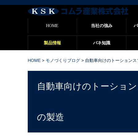
バ
HOME
当社の強み
バ
製品情報
バネ知識
HOME
>
モノづくりブログ
>
自動車向けのトーションスプ
自動車向けのトーション
の製造