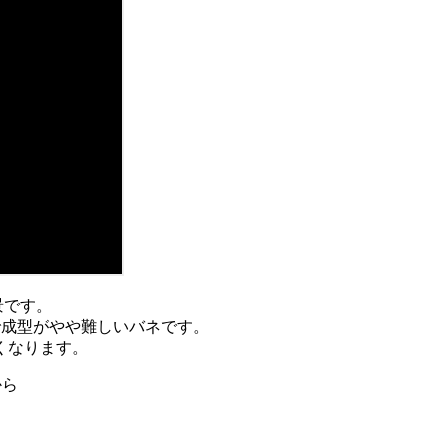
景です。
で成型がやや難しいバネです。
くなります。
から