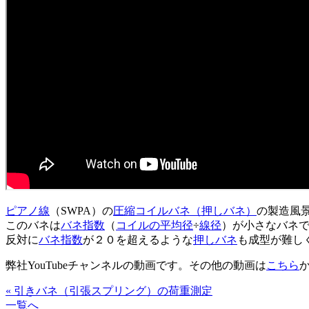
ピアノ線
（SWPA）の
圧縮コイルバネ（押しバネ）
の製造風
このバネは
バネ指数
（
コイルの平均径
÷
線径
）が小さなバネ
反対に
バネ指数
が２０を超えるような
押しバネ
も成型が難し
弊社YouTubeチャンネルの動画です。その他の動画は
こちら
« 引きバネ（引張スプリング）の荷重測定
一覧へ