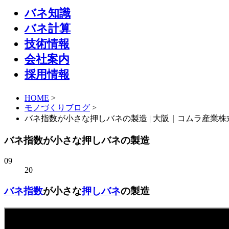
バネ知識
バネ計算
技術情報
会社案内
採用情報
HOME
>
モノづくりブログ
>
バネ指数が小さな押しバネの製造 | 大阪｜コムラ産業株
バネ指数が小さな押しバネの製造
09
20
バネ指数
が小さな
押しバネ
の製造