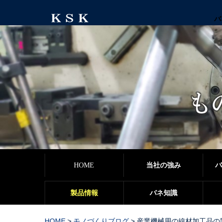
バ
HOME
当社の強み
バ
製品情報
バネ知識
HOME
>
モノづくりブログ
>
産業機械用の線材加工品の製