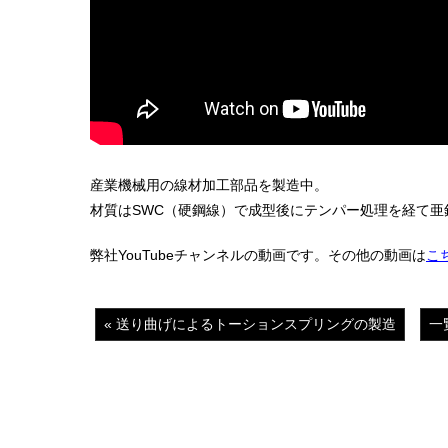
産業機械用の
線材加工部品
を製造中。
材質はSWC（
硬鋼線
）で成型後に
テンパー処理
を経て
亜
弊社YouTubeチャンネルの動画です。その他の動画は
こ
« 送り曲げによるトーションスプリングの製造
一