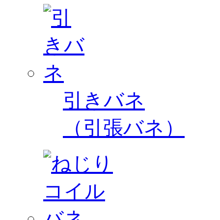
引きバネ
（引張バネ）