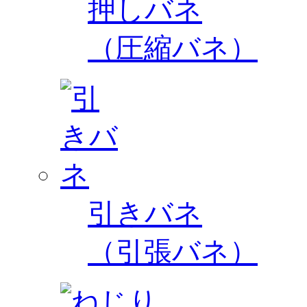
押しバネ
（圧縮バネ）
引きバネ
（引張バネ）