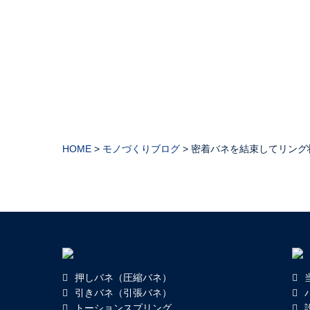
HOME
>
モノづくりブログ
>
密着バネを結束してリング状
押しバネ（圧縮バネ）
引きバネ（引張バネ）
トーションスプリング