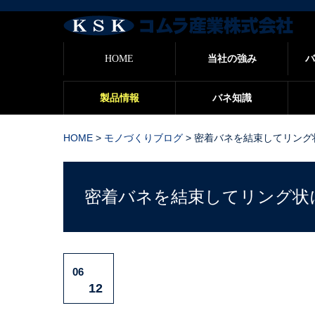
バ
HOME
当社の強み
バ
製品情報
バネ知識
HOME
>
モノづくりブログ
>
密着バネを結束してリング状
密着バネを結束してリング状
06
12