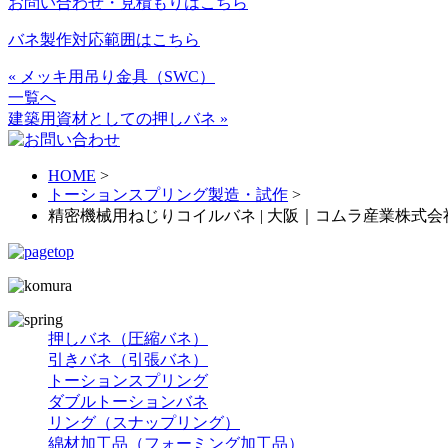
お問い合わせ・見積もりはこちら
バネ製作対応範囲はこちら
« メッキ用吊り金具（SWC）
一覧へ
建築用資材としての押しバネ »
HOME
>
トーションスプリング製造・試作
>
精密機械用ねじりコイルバネ | 大阪｜コムラ産業株式会
押しバネ（圧縮バネ）
引きバネ（引張バネ）
トーションスプリング
ダブルトーションバネ
リング（スナップリング）
綿材加工品（フォーミング加工品）