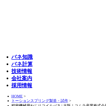
バネ知識
バネ計算
技術情報
会社案内
採用情報
HOME
>
トーションスプリング製造・試作
>
精密機械用ねじりコイルバネ | 大阪｜コムラ産業株式会