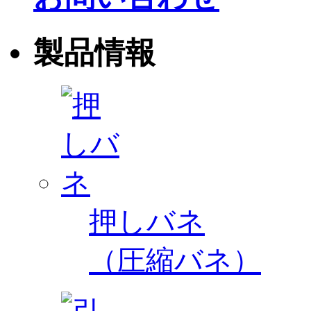
製品情報
押しバネ
（圧縮バネ）