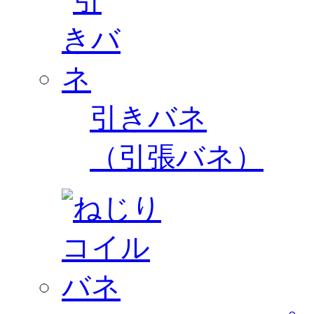
引きバネ
（引張バネ）