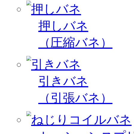
押しバネ
（圧縮バネ）
引きバネ
（引張バネ）