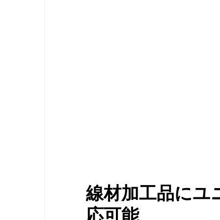
線材加工品
に
ユ
応可能