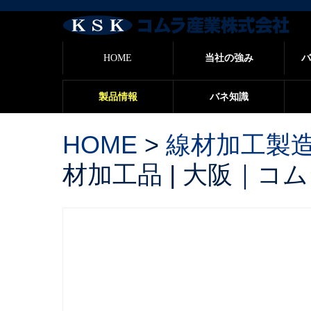
バ
HOME
当社の強み
バ
製品情報
バネ知識
HOME
>
線材加工製
材加工品 | 大阪｜コ
ユニクロメッキ