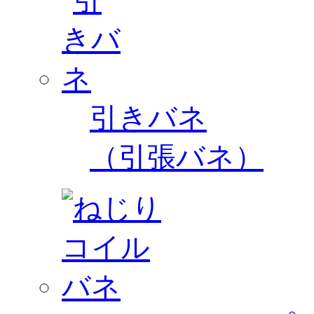
引きバネ
（引張バネ）