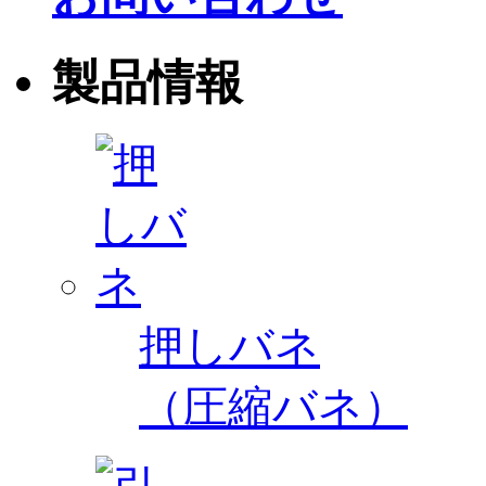
製品情報
押しバネ
（圧縮バネ）