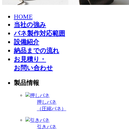
HOME
当社の強み
バネ製作対応範囲
設備紹介
納品までの流れ
お見積り・
お問い合わせ
製品情報
押しバネ
（圧縮バネ）
引きバネ