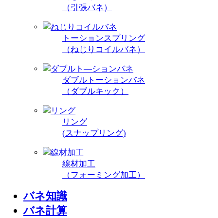
（引張バネ）
トーションスプリング
（ねじりコイルバネ）
ダブルトーションバネ
（ダブルキック）
リング
(スナップリング)
線材加工
（フォーミング加工）
バネ知識
バネ計算