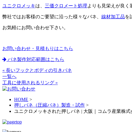
ユニクロメッキ
は、
三価クロメート処理
よりも見栄えが良く
弊社ではお客様のご要望に沿った様々なバネ、
線材加工品
を
お気軽にお問い合わせ下さい。
お問い合わせ・見積もりはこちら
バネ製作対応範囲はこちら
« 長いフックとボディの引きバネ
一覧へ
工具に使用されるリング »
HOME
>
押しバネ（圧縮バネ）製造・試作
>
ユニクロメッキされた押しバネ | 大阪｜コムラ産業株式