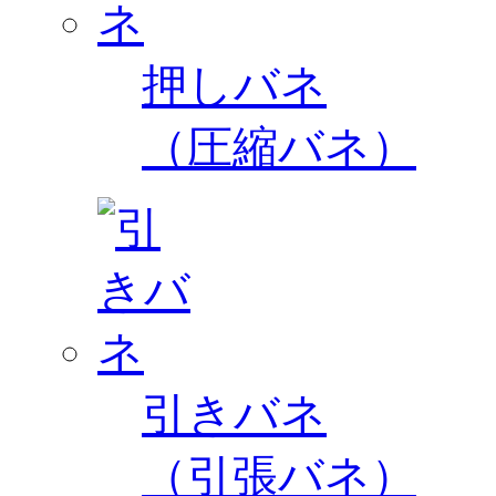
押しバネ
（圧縮バネ）
引きバネ
（引張バネ）