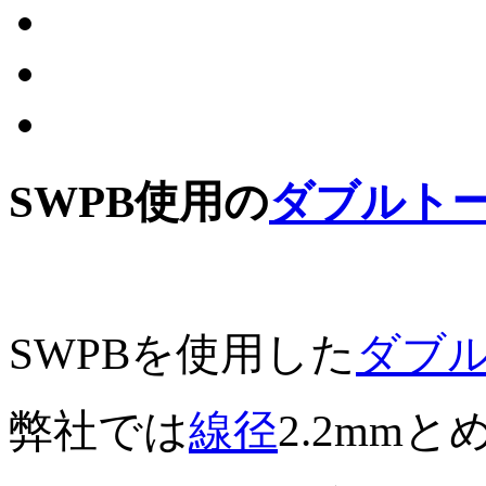
SWPB使用の
ダブルト
SWPBを使用した
ダブ
弊社では
線径
2.2mm