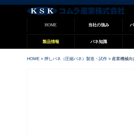
バ
HOME
当社の強み
バ
製品情報
バネ知識
HOME
>
押しバネ（圧縮バネ）製造・試作
>
産業機械向
産業機械向けの押しバネ