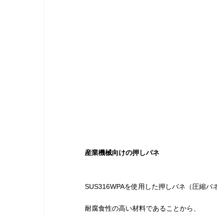
産業機械向けの
押しバネ
SUS316WPAを使用した
押しバネ（圧縮バ
耐腐食性の高い材料であることから、