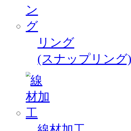
リング
(スナップリング
線材加工