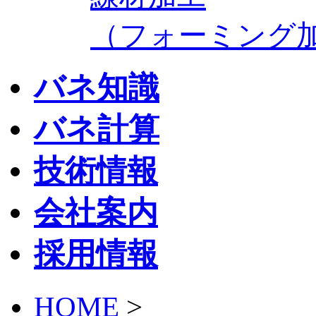
（フォーミング
バネ知識
バネ計算
技術情報
会社案内
採用情報
HOME
>