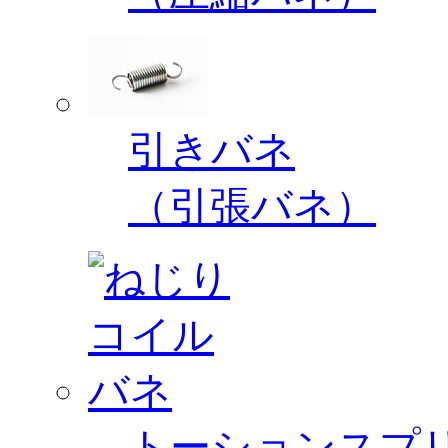
引きバネ
（引張バネ）
トーションスプ