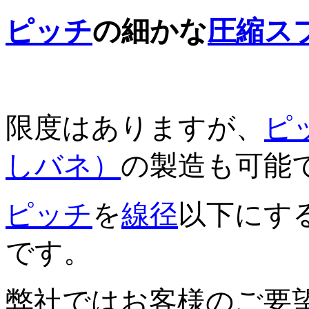
ピッチ
の細かな
圧縮ス
限度はありますが、
ピ
しバネ）
の製造も可能
ピッチ
を
線径
以下にす
です。
弊社ではお客様のご要