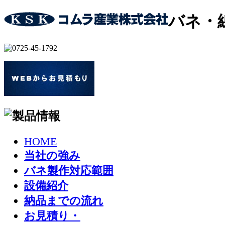
バネ・
HOME
当社の強み
バネ製作対応範囲
設備紹介
納品までの流れ
お見積り・