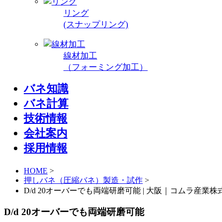
リング
(スナップリング)
線材加工
（フォーミング加工）
バネ知識
バネ計算
技術情報
会社案内
採用情報
HOME
>
押しバネ（圧縮バネ）製造・試作
>
D/d 20オーバーでも両端研磨可能 | 大阪｜コムラ産業株
D/d 20オーバーでも両端研磨可能