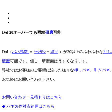
D/d 20オーバーでも両端
研磨
可能
D/d（
バネ指数
＝
平均径
÷
線径
）が20以上のふわふわな
押し
研磨
可能です。但し、研磨面はうすくなります。
弊社ではお客様のご要望に沿った様々な
押しバネ
、
引きバネ
お気軽にお問い合わせ下さい。
お問い合わせ・見積もりはこちら
バネ製作対応範囲はこちら