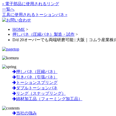
« 電子部品に使用されるリング
一覧へ
工具に使用されるトーションバネ »
HOME
>
押しバネ（圧縮バネ）製造・試作
>
D/d 20オーバーでも両端研磨可能 | 大阪｜コムラ産業株
押しバネ（圧縮バネ）
引きバネ（引張バネ）
トーションスプリング
ダブルトーションバネ
リング（スナップリング）
綿材加工品（フォーミング加工品）
当社の強み